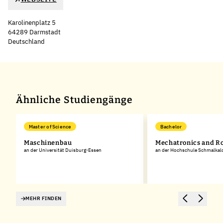
Karolinenplatz 5
64289 Darmstadt
Deutschland
Leaflet
|
©
OpenStreetMap
,
+
−
Ähnliche Studiengänge
Master of Science
Bachelor
Maschinenbau
Mechatronics and R
an der Universität Duisburg-Essen
an der Hochschule Schmalkal
MEHR FINDEN