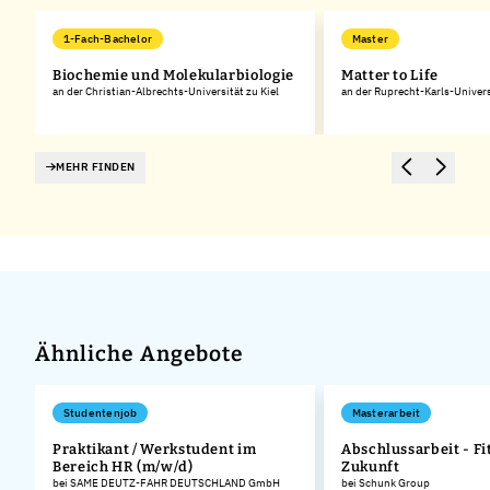
1-Fach-Bachelor
Master
Biochemie und Molekularbiologie
Matter to Life
an der Christian-Albrechts-Universität zu Kiel
an der Ruprecht-Karls-Univers
MEHR FINDEN
Ähnliche Angebote
Studentenjob
Masterarbeit
Praktikant / Werkstudent im
Abschlussarbeit - Fit
Bereich HR (m/w/d)
Zukunft
c
bei SAME DEUTZ-FAHR DEUTSCHLAND GmbH
bei Schunk Group