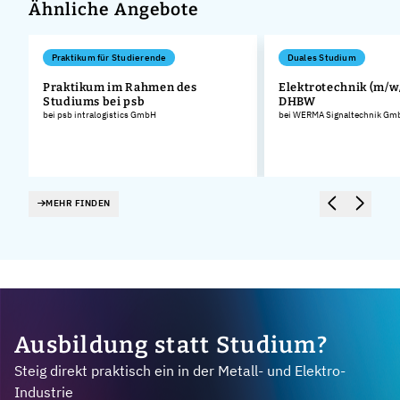
Ähnliche Angebote
Praktikum für Studierende
Duales Studium
Praktikum im Rahmen des
Elektrotechnik (m/w/
Studiums bei psb
DHBW
bei psb intralogistics GmbH
bei WERMA Signaltechnik Gmb
MEHR FINDEN
Ausbildung statt Studium?
Steig direkt praktisch ein in der Metall- und Elektro-
Industrie