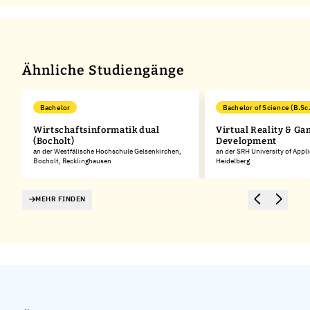
Ähnliche Studiengänge
Bachelor
Bachelor of Science (B.Sc.
Wirtschaftsinformatik dual
Virtual Reality & G
(Bocholt)
Development
an der Westfälische Hochschule Gelsenkirchen,
an der SRH University of Appl
Bocholt, Recklinghausen
Heidelberg
MEHR FINDEN