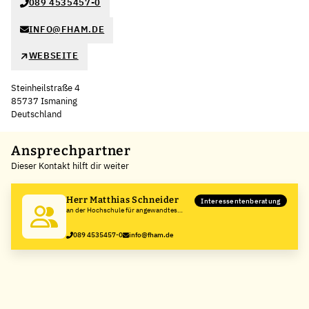
089 4535457-0
INFO@FHAM.DE
WEBSEITE
Steinheilstraße 4
85737 Ismaning
Deutschland
Ansprechpartner
Dieser Kontakt hilft dir weiter
Herr Matthias Schneider
Interessentenberatung
an der Hochschule für angewandtes
Management
089 4535457-0
info@fham.de