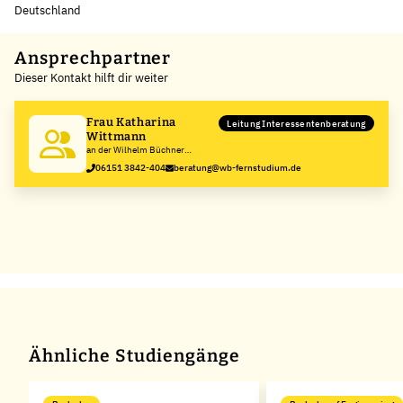
Deutschland
Leaflet
|
©
OpenStreetMap
,
+
Ansprechpartner
Dieser Kontakt hilft dir weiter
−
Frau Katharina
Leitung Interessentenberatung
Wittmann
an der Wilhelm Büchner
Hochschule
06151 3842-404
beratung@wb-fernstudium.de
Ähnliche Studiengänge