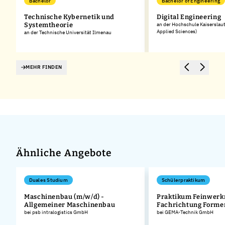
Bachelor
Bachelor of Engineering
Technische Kybernetik und
Digital Engineering
Systemtheorie
an der Hochschule Kaiserslaut
Applied Sciences)
an der Technische Universität Ilmenau
MEHR FINDEN
Ähnliche Angebote
Duales Studium
Schülerpraktikum
Maschinenbau (m/w/d) -
Praktikum Feinwerk
Allgemeiner Maschinenbau
Fachrichtung Form
bei psb intralogistics GmbH
bei GEMA-Technik GmbH