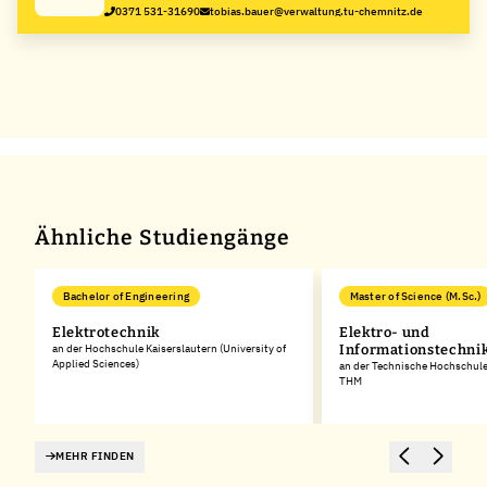
0371 531-31690
tobias.bauer@verwaltung.tu-chemnitz.de
Ähnliche Studiengänge
Bachelor of Engineering
Master of Science (M.Sc.)
Elektrotechnik
Elektro- und
an der Hochschule Kaiserslautern (University of
Informationstechni
Applied Sciences)
an der Technische Hochschule
THM
MEHR FINDEN