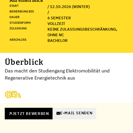
Auf einen Blick
START
/ 12.10.2026 (WINTER)
BEWERBUNG BIS
/
DAUER
6 SEMESTER
STUDIENFORM
VOLLZEIT
ZULASSUNG
KEINE ZULASSUNGSBESCHRÄNKUNG,
OHNE NC
ABSCHLUSS
BACHELOR
Überblick
Das macht den Studiengang Elektromobilität und
Regenerative Energietechnik aus
E-MAIL SENDEN
JETZT BEWERBEN