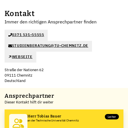
Kontakt
Immer den richtigen Ansprechpartner finden
0371 531-55555
STUDIENBERATUNG@TU-CHEMNITZ.DE
WEBSEITE
Straße der Nationen 62
09111 Chemnitz
Deutschland
Leaflet
|
©
OpenStreetMap
,
+
Ansprechpartner
Dieser Kontakt hilft dir weiter
−
Herr Tobias Bauer
Leiter
an der Technische Universität Chemnitz