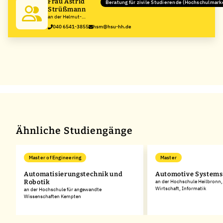
Frau Astrid
Beratung für zivile Studierende (Hochschulmark
Strüßmann
an der Helmut-
Schmidt-
040 6541-3855
hsm@hsu-hh.de
Universität/Universität
der Bundeswehr
Hamburg
Ähnliche Studiengänge
Master of Engineering
Master
Automatisierungstechnik und
Automotive Systems
Robotik
an der Hochschule Heilbronn,
Wirtschaft, Informatik
an der Hochschule für angewandte
Wissenschaften Kempten