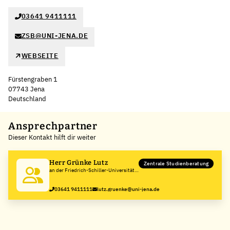
03641 9411111
ZSB@UNI-JENA.DE
WEBSEITE
Fürstengraben 1
07743 Jena
Deutschland
Leaflet
|
©
OpenStreetMap
,
+
Ansprechpartner
Dieser Kontakt hilft dir weiter
−
Herr Grünke Lutz
Zentrale Studienberatung
an der Friedrich-Schiller-Universität
Jena
03641 9411111
lutz.gruenke@uni-jena.de