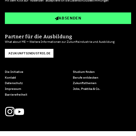
Mit dem Klick auf "Absenden" akzeptiere ich die
Datenschutzbestimmungen
ABSENDEN
Partner für die Ausbildung
What about ME — Weitere Informationen zur Zukunftsindustrie und Ausbildung
ZUKUNFTSINDUSTRIE.DE
Die Initiative
Studium finden
Kontakt
Berufe entdecken
Datenschutz
Zukunftsthemen
Impressum
Jobs, Praktika & Co.
Barrierefreiheit