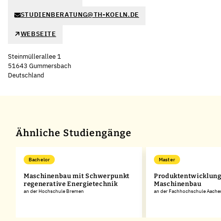
STUDIENBERATUNG@TH-KOELN.DE
WEBSEITE
Steinmüllerallee 1
51643 Gummersbach
Deutschland
Leaflet
|
©
OpenStreetMap
,
+
−
Ähnliche Studiengänge
Bachelor
Master
Maschinenbau mit Schwerpunkt
Produktentwicklung
regenerative Energietechnik
Maschinenbau
an der Hochschule Bremen
an der Fachhochschule Aache