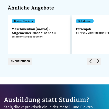
Ähnliche Angebote
Duales Studium
Schülerjob
Maschinenbau (m/w/d) -
Ferienjob
.
Allgemeiner Maschinenbau
bei MAICO Elektroapparate-F
bei psb intralogistics GmbH
MEHR FINDEN
Ausbildung statt Studium?
Steig direkt praktisch ein in der Metall- und Elektro-