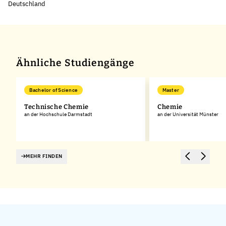
Deutschland
Leaflet
|
©
OpenStreetMap
,
+
−
Ähnliche Studiengänge
Bachelor of Science
Master
Technische Chemie
Chemie
an der Hochschule Darmstadt
an der Universität Münster
MEHR FINDEN