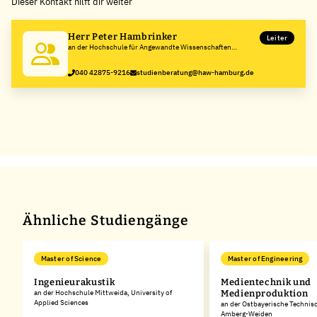
Dieser Kontakt hilft dir weiter
−
Herr Peter Hambrinker
Leiter
an der Hochschule für Angewandte Wissenschaften
Hamburg
040 42875-9216
studienberatung@haw-hamburg.de
Ähnliche Studiengänge
Master of Science
Master of Engineering
Ingenieurakustik
Medientechnik und
an der Hochschule Mittweida, University of
Medienproduktion
Applied Sciences
an der Ostbayerische Technis
Amberg-Weiden