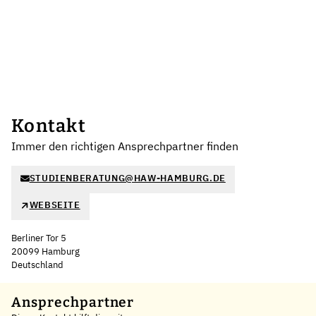
Kontakt
Immer den richtigen Ansprechpartner finden
STUDIENBERATUNG@HAW-HAMBURG.DE
WEBSEITE
Berliner Tor 5
20099 Hamburg
Deutschland
Leaflet
|
©
OpenStreetMap
,
+
Ansprechpartner