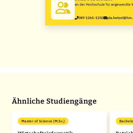
an der Hochschule für angewandte 
München
089 1265-1250
pia.hetzel@hm
Ähnliche Studiengänge
Master of Science (M.Sc.)
Bachelo