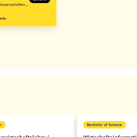
Wissenschaften
.edu
r
Bachelor of Science