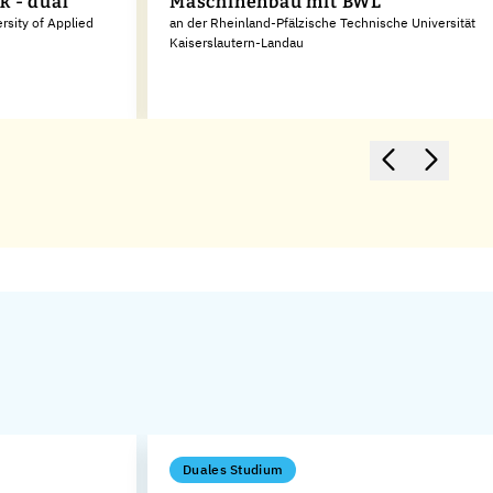
k - dual
Maschinenbau mit BWL
sity of Applied
an der Rheinland-Pfälzische Technische Universität
Kaiserslautern-Landau
Duales Studium