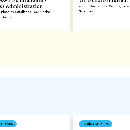
bswirtschaftslehre /
Wirtschaftsinformati
ss Administration
an der Hochschule Worms, Univer
Sciences
inisch-Westfälische Technische
e Aachen
Studium
Duales Studium