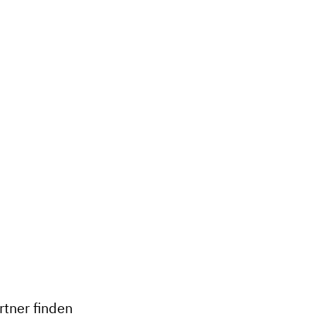
+
−
tner finden