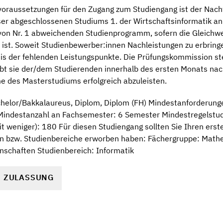
svoraussetzungen für den Zugang zum Studiengang ist der Nac
er abgeschlossenen Studiums 1. der Wirtschaftsinformatik an
 von Nr. 1 abweichenden Studienprogramm, sofern die Gleichwe
st. Soweit Studienbewerber:innen Nachleistungen zu erbringe
 der fehlenden Leistungspunkte. Die Prüfungskommission stell
bt sie der/dem Studierenden innerhalb des ersten Monats nach
 des Masterstudiums erfolgreich abzuleisten.
helor/Bakkalaureus, Diplom, Diplom (FH) Mindestanforderung
indestanzahl an Fachsemester: 6 Semester Mindestregelstudi
t weniger): 180 Für diesen Studiengang sollten Sie Ihren ers
n bzw. Studienbereiche erworben haben: Fächergruppe: Math
nschaften Studienbereich: Informatik
R ZULASSUNG