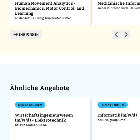
Human Movement Analytics -
Medizinische Inform
Biomechanics, Motor Control, and
an der Ruprecht-Karls-Univers
Learning
an der Justus-Liebig-Universität Gießen
MEHR FINDEN
Ähnliche Angebote
Duales Studium
Duales Studium
Wirtschaftsingenieurwesen
Informatik (m/w/d)
(m/w/d) - Elektrotechnik
bei SMS group GmbH
bei Pilz GmbH & Co.KG